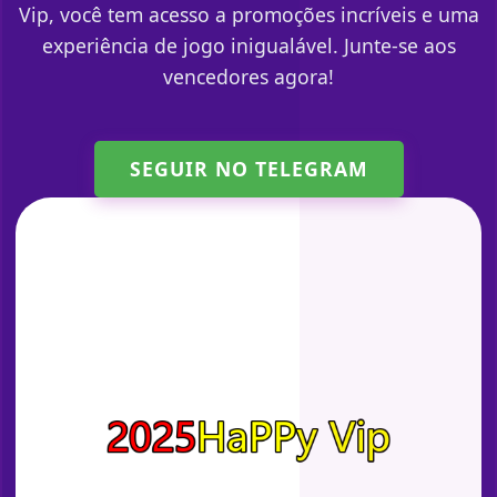
Vip, você tem acesso a promoções incríveis e uma
experiência de jogo inigualável. Junte-se aos
vencedores agora!
SEGUIR NO TELEGRAM