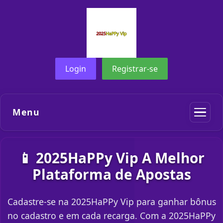
Login
Registrar-se
Menu
📱 2025HaPPy Vip A Melhor
Plataforma de Apostas
Cadastre-se na 2025HaPPy Vip para ganhar bônus
no cadastro e em cada recarga. Com a 2025HaPPy