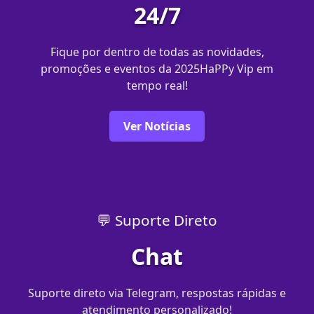
24/7
Fique por dentro de todas as novidades,
promoções e eventos da 2025HaPPy Vip em
tempo real!
Ver Notícias
💬 Suporte Direto
Chat
Suporte direto via Telegram, respostas rápidas e
atendimento personalizado!