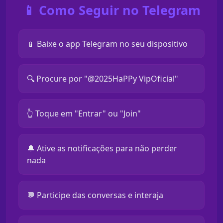
📱 Como Seguir no Telegram
📱 Baixe o app Telegram no seu dispositivo
🔍 Procure por "@2025HaPPy VipOficial"
👆 Toque em "Entrar" ou "Join"
🔔 Ative as notificações para não perder
nada
💬 Participe das conversas e interaja