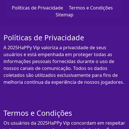
Políticas de Privacidade
Termos e Condições
Sitemap
Políticas de Privacidade
A 2025HaPPy Vip valoriza a privacidade de seus
usuários e está empenhada em proteger todas as
informações pessoais fornecidas durante o uso de
nossos canais de comunicação. Todos os dados
coletados são utilizados exclusivamente para fins de
melhoria contínua da experiência de nossos jogadores.
Termos e Condições
Os usuários da 2025HaPPy Vip concordam em respeitar