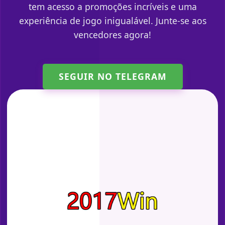
tem acesso a promoções incríveis e uma
experiência de jogo inigualável. Junte-se aos
vencedores agora!
SEGUIR NO TELEGRAM