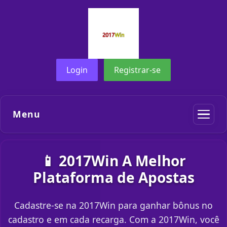
Login
Registrar-se
Menu
📱 2017Win A Melhor
Plataforma de Apostas
Cadastre-se na 2017Win para ganhar bônus no
cadastro e em cada recarga. Com a 2017Win, você