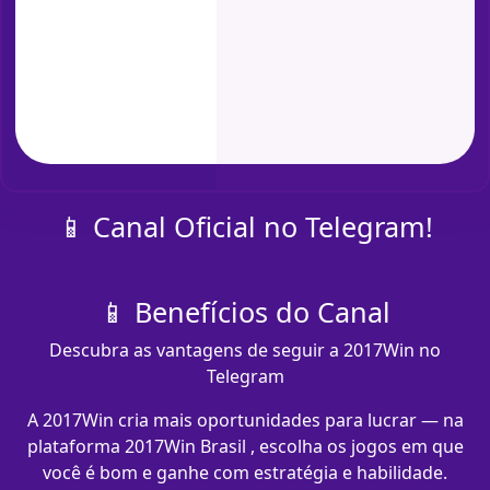
📱 Canal Oficial no Telegram!
📱 Benefícios do Canal
Descubra as vantagens de seguir a 2017Win no
Telegram
A 2017Win cria mais oportunidades para lucrar — na
plataforma 2017Win Brasil , escolha os jogos em que
você é bom e ganhe com estratégia e habilidade.