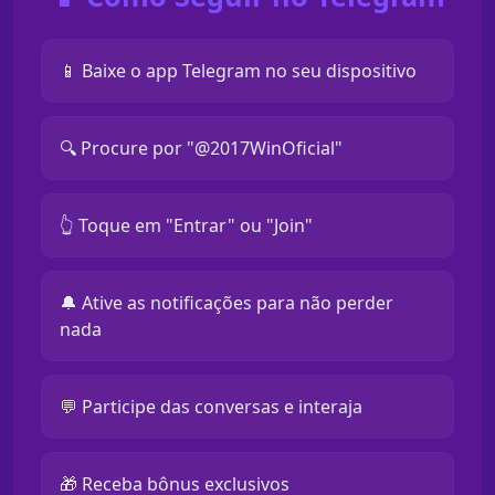
📱 Baixe o app Telegram no seu dispositivo
🔍 Procure por "@2017WinOficial"
👆 Toque em "Entrar" ou "Join"
🔔 Ative as notificações para não perder
nada
💬 Participe das conversas e interaja
🎁 Receba bônus exclusivos