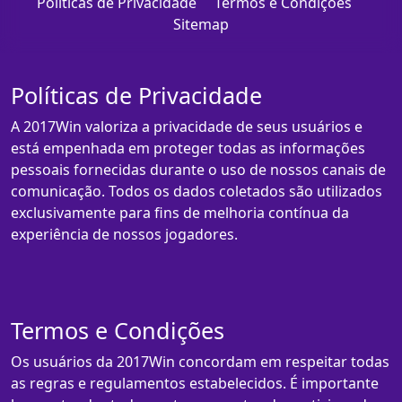
Políticas de Privacidade
Termos e Condições
Sitemap
Políticas de Privacidade
A 2017Win valoriza a privacidade de seus usuários e
está empenhada em proteger todas as informações
pessoais fornecidas durante o uso de nossos canais de
comunicação. Todos os dados coletados são utilizados
exclusivamente para fins de melhoria contínua da
experiência de nossos jogadores.
Termos e Condições
Os usuários da 2017Win concordam em respeitar todas
as regras e regulamentos estabelecidos. É importante