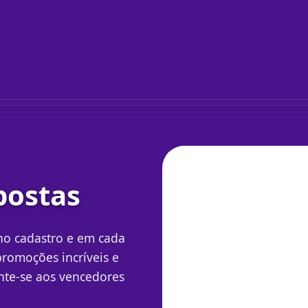
postas
no cadastro e em cada
promoções incríveis e
unte-se aos vencedores