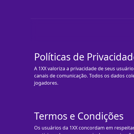
Políticas de Privacida
A 1XX valoriza a privacidade de seus usuár
canais de comunicação. Todos os dados cole
jogadores.
Termos e Condições
Os usuários da 1XX concordam em respeitar 