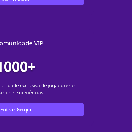
Comunidade VIP
1000+
unidade exclusiva de jogadores e
rtilhe experiências!
Entrar Grupo