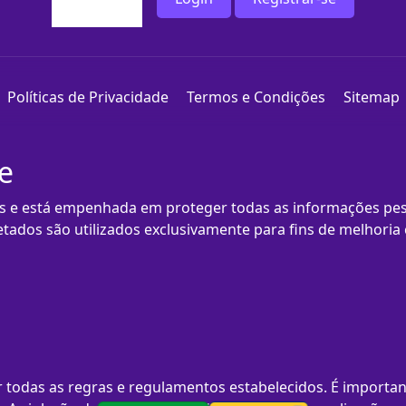
Políticas de Privacidade
Termos e Condições
Sitemap
de
ios e está empenhada em proteger todas as informações pe
tados são utilizados exclusivamente para fins de melhoria
todas as regras e regulamentos estabelecidos. É importan