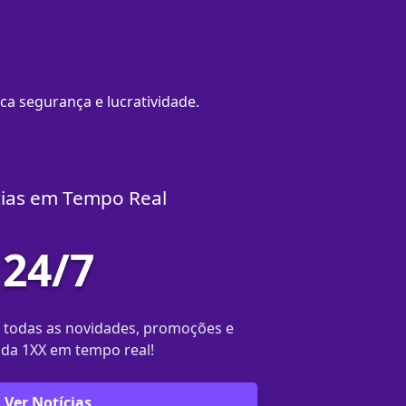
ca segurança e lucratividade.
cias em Tempo Real
24/7
e todas as novidades, promoções e
 da 1XX em tempo real!
Ver Notícias