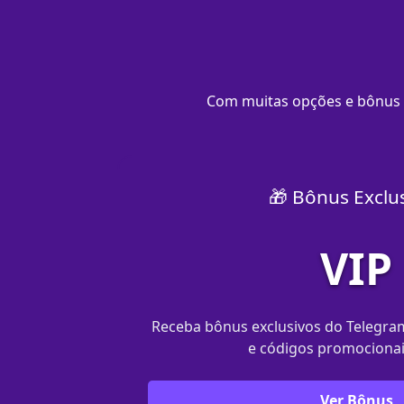
Com muitas opções e bônus co
🎁 Bônus Exclu
VIP
Receba bônus exclusivos do Telegra
e códigos promocionai
Ver Bônus