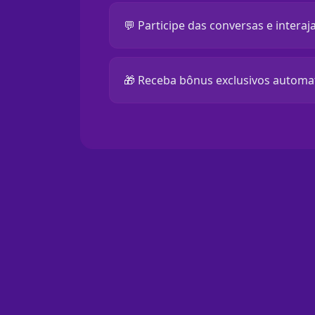
💬 Participe das conversas e interaj
🎁 Receba bônus exclusivos autom