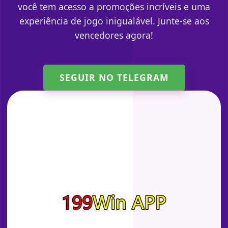
você tem acesso a promoções incríveis e uma
experiência de jogo inigualável. Junte-se aos
vencedores agora!
SEGUIR NO TELEGRAM