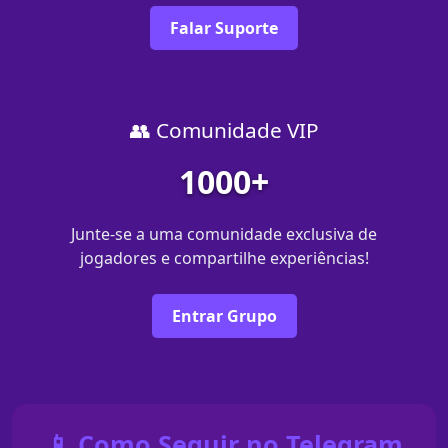
Falar Suporte
👥 Comunidade VIP
1000+
Junte-se a uma comunidade exclusiva de
jogadores e compartilhe experiências!
Entrar Grupo
📱 Como Seguir no Telegram