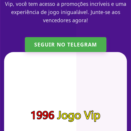
Vip, você tem acesso a promoções incríveis e uma
experiência de jogo inigualável. Junte-se aos
vencedores agora!
SEGUIR NO TELEGRAM