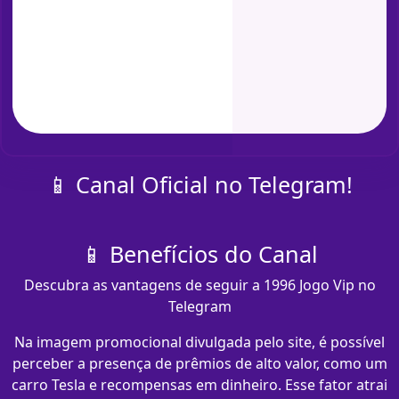
📱 Canal Oficial no Telegram!
📱 Benefícios do Canal
Descubra as vantagens de seguir a 1996 Jogo Vip no
Telegram
Na imagem promocional divulgada pelo site, é possível
perceber a presença de prêmios de alto valor, como um
carro Tesla e recompensas em dinheiro. Esse fator atrai