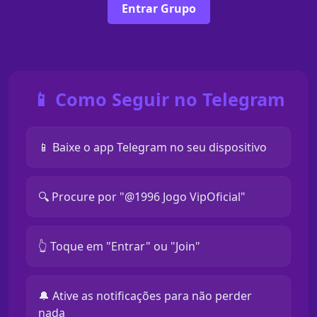
Entrar Grupo
📱 Como Seguir no Telegram
📱 Baixe o app Telegram no seu dispositivo
🔍 Procure por "@1996 Jogo VipOficial"
👆 Toque em "Entrar" ou "Join"
🔔 Ative as notificações para não perder
nada