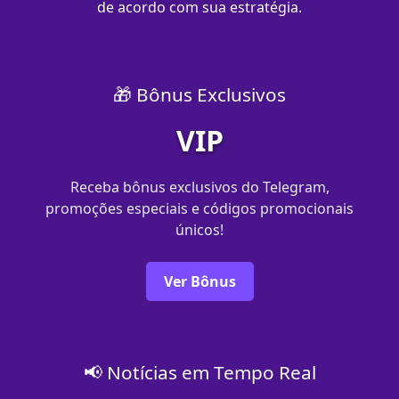
de acordo com sua estratégia.
🎁 Bônus Exclusivos
VIP
Receba bônus exclusivos do Telegram,
promoções especiais e códigos promocionais
únicos!
Ver Bônus
📢 Notícias em Tempo Real