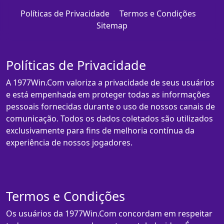
Políticas de Privacidade
Termos e Condições
Sitemap
Políticas de Privacidade
A 1977Win.Com valoriza a privacidade de seus usuários
e está empenhada em proteger todas as informações
pessoais fornecidas durante o uso de nossos canais de
comunicação. Todos os dados coletados são utilizados
exclusivamente para fins de melhoria contínua da
experiência de nossos jogadores.
Termos e Condições
Os usuários da 1977Win.Com concordam em respeitar