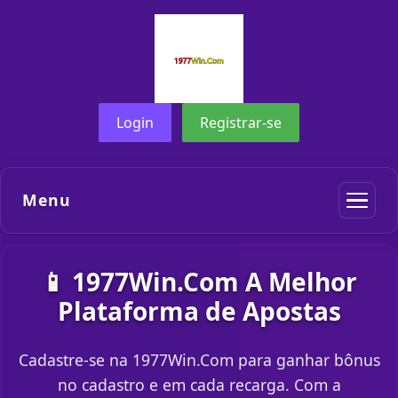
Login
Registrar-se
Menu
📱 1977Win.Com A Melhor
Plataforma de Apostas
Cadastre-se na 1977Win.Com para ganhar bônus
no cadastro e em cada recarga. Com a