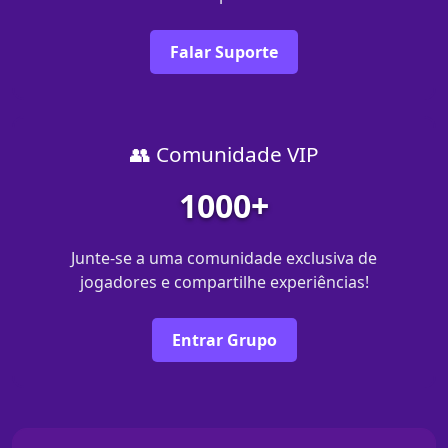
Falar Suporte
👥 Comunidade VIP
1000+
Junte-se a uma comunidade exclusiva de
jogadores e compartilhe experiências!
Entrar Grupo