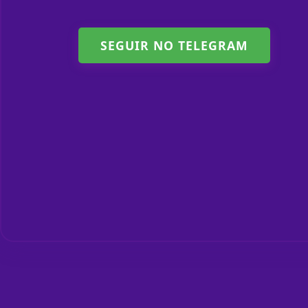
SEGUIR NO TELEGRAM