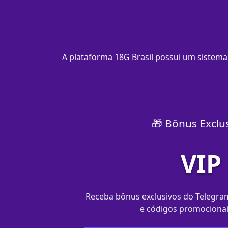
A plataforma 18G Brasil possui um sistema 
🎁 Bônus Exclu
VIP
Receba bônus exclusivos do Telegra
e códigos promocionai