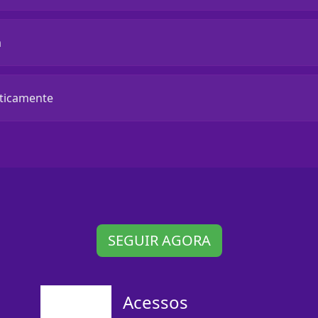
a
aticamente
SEGUIR AGORA
Acessos