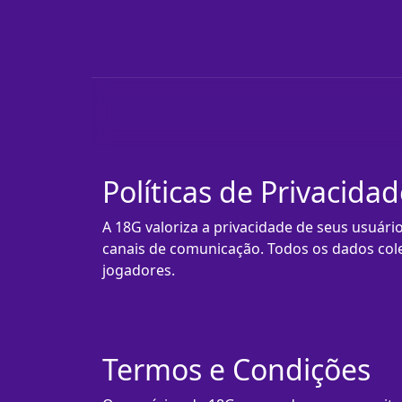
Políticas de Privacida
A 18G valoriza a privacidade de seus usuár
canais de comunicação. Todos os dados cole
jogadores.
Termos e Condições