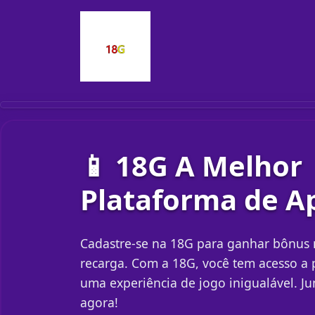
📱 18G A Melhor
Plataforma de A
Cadastre-se na 18G para ganhar bônus 
recarga. Com a 18G, você tem acesso a 
uma experiência de jogo inigualável. J
agora!