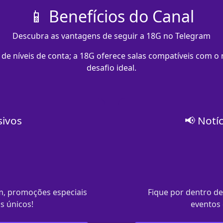
📱 Benefícios do Canal
Descubra as vantagens de seguir a 18G no Telegram
de níveis de conta; a 18G oferece salas compatíveis com o n
desafio ideal.
sivos
📢 Notí
m, promoções especiais
Fique por dentro d
s únicos!
eventos