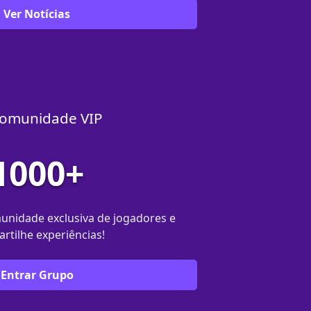
Ver Notícias
Comunidade VIP
1000+
unidade exclusiva de jogadores e
rtilhe experiências!
Entrar Grupo