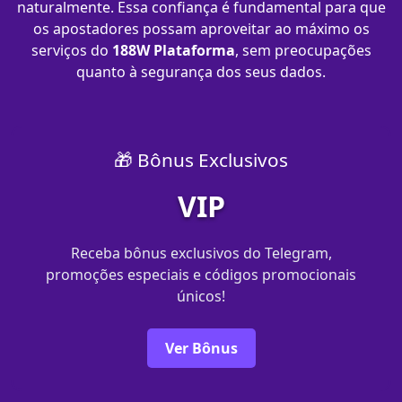
naturalmente. Essa confiança é fundamental para que
os apostadores possam aproveitar ao máximo os
serviços do
188W Plataforma
, sem preocupações
quanto à segurança dos seus dados.
🎁 Bônus Exclusivos
VIP
Receba bônus exclusivos do Telegram,
promoções especiais e códigos promocionais
únicos!
Ver Bônus