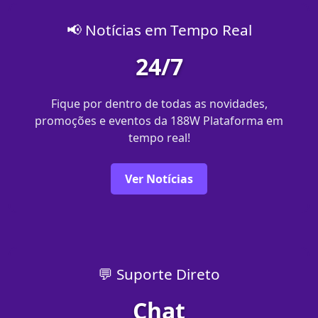
📢 Notícias em Tempo Real
24/7
Fique por dentro de todas as novidades,
promoções e eventos da 188W Plataforma em
tempo real!
Ver Notícias
💬 Suporte Direto
Chat