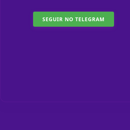
SEGUIR NO TELEGRAM