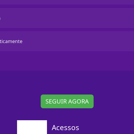
a
aticamente
SEGUIR AGORA
Acessos