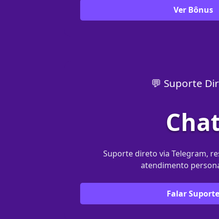
Ver Bônus
💬 Suporte Di
Cha
Suporte direto via Telegram, r
atendimento persona
Falar Suport