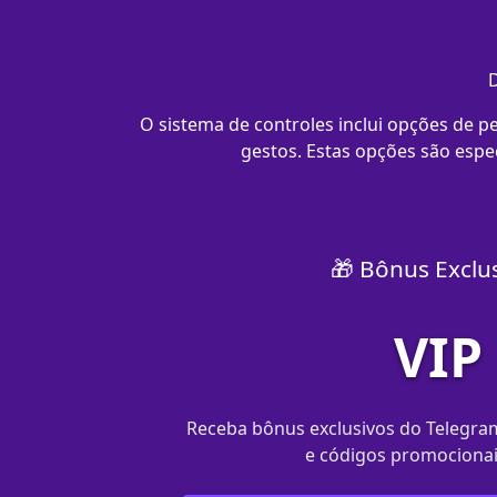
D
O sistema de controles inclui opções de p
gestos. Estas opções são espe
🎁 Bônus Exclu
VIP
Receba bônus exclusivos do Telegra
e códigos promocionai