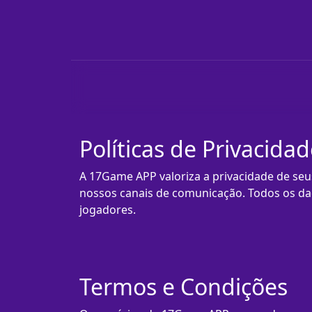
Políticas de Privacida
A 17Game APP valoriza a privacidade de se
nossos canais de comunicação. Todos os dad
jogadores.
Termos e Condições