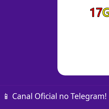
📱 Canal Oficial no Telegram!