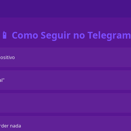
📱 Como Seguir no Telegram
ositivo
l"
erder nada