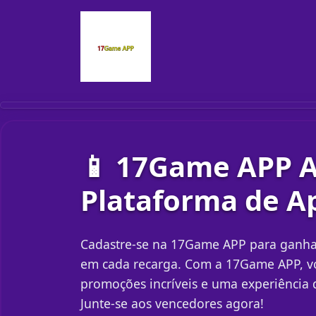
📱 17Game APP 
Plataforma de A
Cadastre-se na 17Game APP para ganha
em cada recarga. Com a 17Game APP, v
promoções incríveis e uma experiência d
Junte-se aos vencedores agora!