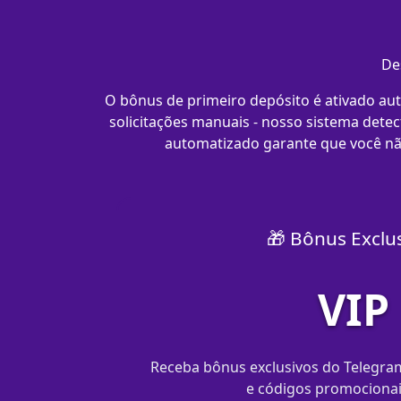
De
O bônus de primeiro depósito é ativado a
solicitações manuais - nosso sistema dete
automatizado garante que você nã
🎁 Bônus Exclu
VIP
Receba bônus exclusivos do Telegra
e códigos promocionai