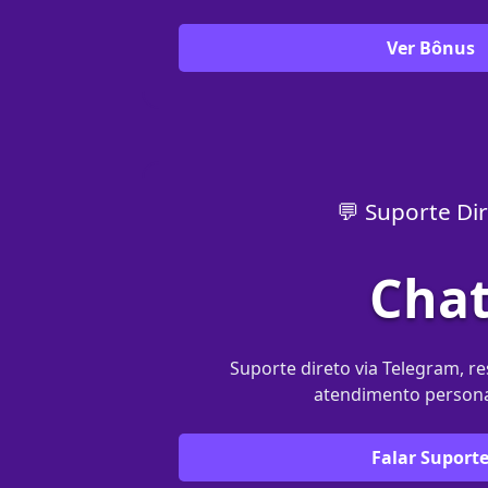
Ver Bônus
💬 Suporte Di
Cha
Suporte direto via Telegram, r
atendimento persona
Falar Suport