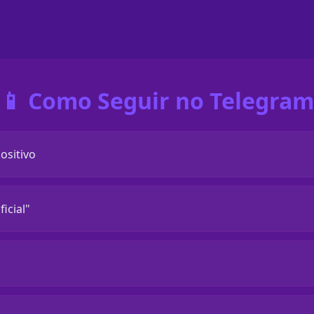
📱 Como Seguir no Telegram
ositivo
icial"