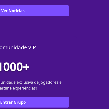
Ver Notícias
Comunidade VIP
1000+
unidade exclusiva de jogadores e
rtilhe experiências!
Entrar Grupo