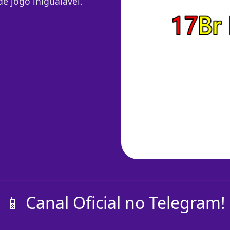
e jogo inigualável.
📱 Canal Oficial no Telegram!