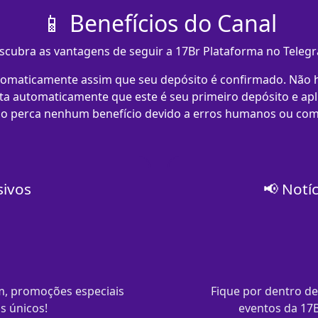
📱 Benefícios do Canal
scubra as vantagens de seguir a 17Br Plataforma no Teleg
utomaticamente assim que seu depósito é confirmado. Não 
cta automaticamente que este é seu primeiro depósito e ap
o perca nenhum benefício devido a erros humanos ou comp
sivos
📢 Notí
m, promoções especiais
Fique por dentro d
s únicos!
eventos da 17