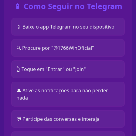
📱 Como Seguir no Telegram
📱 Baixe o app Telegram no seu dispositivo
🔍 Procure por "@1766WinOficial"
👆 Toque em "Entrar" ou "Join"
🔔 Ative as notificações para não perder
nada
💬 Participe das conversas e interaja