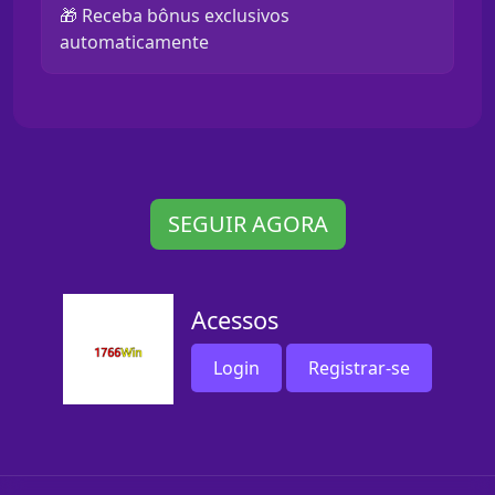
🎁 Receba bônus exclusivos
automaticamente
SEGUIR AGORA
Acessos
Login
Registrar-se