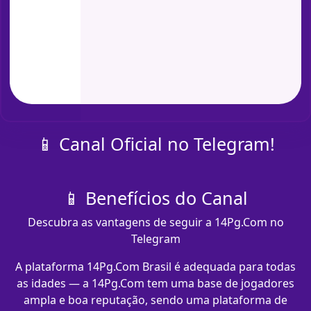
📱 Canal Oficial no Telegram!
📱 Benefícios do Canal
Descubra as vantagens de seguir a 14Pg.Com no
Telegram
A plataforma 14Pg.Com Brasil é adequada para todas
as idades — a 14Pg.Com tem uma base de jogadores
ampla e boa reputação, sendo uma plataforma de