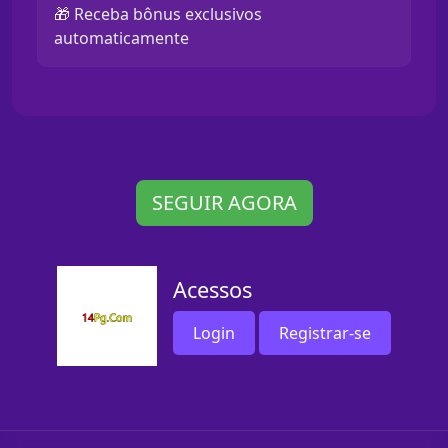
🎁 Receba bônus exclusivos
automaticamente
SEGUIR AGORA
Acessos
Login
Registrar-se