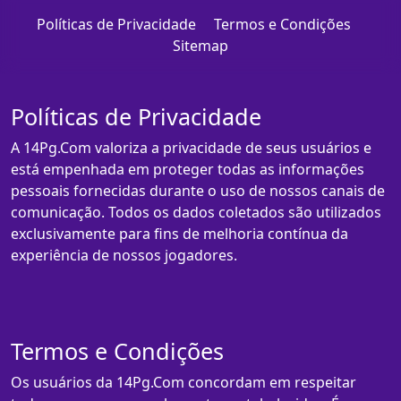
Políticas de Privacidade
Termos e Condições
Sitemap
Políticas de Privacidade
A 14Pg.Com valoriza a privacidade de seus usuários e
está empenhada em proteger todas as informações
pessoais fornecidas durante o uso de nossos canais de
comunicação. Todos os dados coletados são utilizados
exclusivamente para fins de melhoria contínua da
experiência de nossos jogadores.
Termos e Condições
Os usuários da 14Pg.Com concordam em respeitar