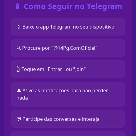
📱 Como Seguir no Telegram
📱 Baixe o app Telegram no seu dispositivo
🔍 Procure por "@14Pg.ComOficial"
👆 Toque em "Entrar" ou "Join"
🔔 Ative as notificações para não perder
nada
💬 Participe das conversas e interaja