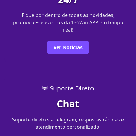
Fique por dentro de todas as novidades,
promoções e eventos da 136Win APP em tempo
real!
Ver Notícias
💬 Suporte Direto
Chat
Suporte direto via Telegram, respostas rápidas e
atendimento personalizado!