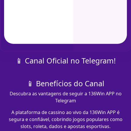
📱 Canal Oficial no Telegram!
📱 Benefícios do Canal
Descubra as vantagens de seguir a 136Win APP no
Telegram
A plataforma de cassino ao vivo da 136Win APP é
segura e confiável, cobrindo jogos populares como
slots, roleta, dados e apostas esportivas.