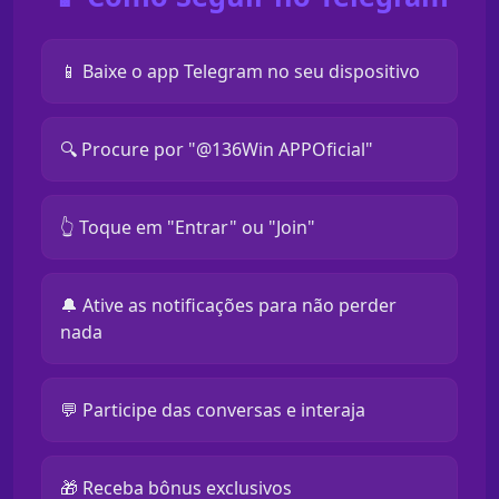
📱 Baixe o app Telegram no seu dispositivo
🔍 Procure por "@136Win APPOficial"
👆 Toque em "Entrar" ou "Join"
🔔 Ative as notificações para não perder
nada
💬 Participe das conversas e interaja
🎁 Receba bônus exclusivos