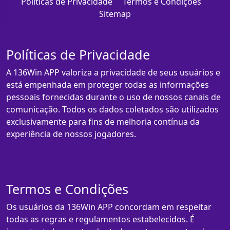
Políticas de Privacidade
Termos e Condições
Sitemap
Políticas de Privacidade
A 136Win APP valoriza a privacidade de seus usuários e
está empenhada em proteger todas as informações
pessoais fornecidas durante o uso de nossos canais de
comunicação. Todos os dados coletados são utilizados
exclusivamente para fins de melhoria contínua da
experiência de nossos jogadores.
Termos e Condições
Os usuários da 136Win APP concordam em respeitar
todas as regras e regulamentos estabelecidos. É