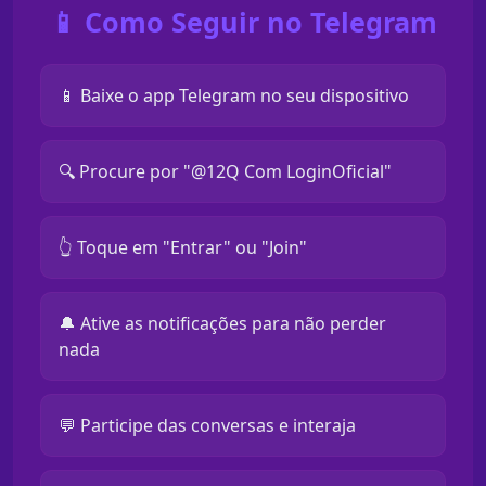
📱 Como Seguir no Telegram
📱 Baixe o app Telegram no seu dispositivo
🔍 Procure por "@12Q Com LoginOficial"
👆 Toque em "Entrar" ou "Join"
🔔 Ative as notificações para não perder
nada
💬 Participe das conversas e interaja