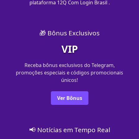
plataforma 12Q Com Login Brasil .
🎁 Bônus Exclusivos
VIP
Receba bônus exclusivos do Telegram,
promoções especiais e códigos promocionais
únicos!
Ver Bônus
📢 Notícias em Tempo Real