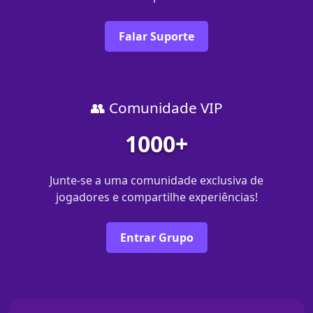
Falar Suporte
👥 Comunidade VIP
1000+
Junte-se a uma comunidade exclusiva de
jogadores e compartilhe experiências!
Entrar Grupo