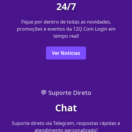
24/7
Fique por dentro de todas as novidades,
promoções e eventos da 12Q Com Login em
tempo real!
Ver Notícias
💬 Suporte Direto
Chat
Suporte direto via Telegram, respostas rápidas e
atendimento personalizado!