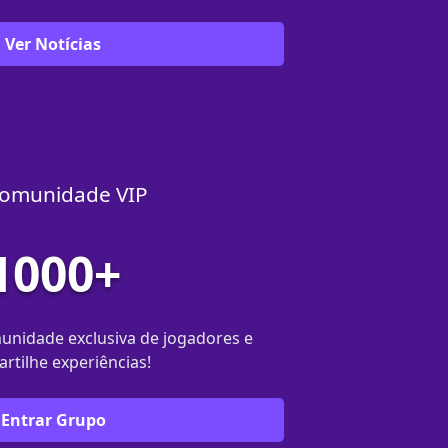
Ver Notícias
Comunidade VIP
1000+
unidade exclusiva de jogadores e
rtilhe experiências!
Entrar Grupo