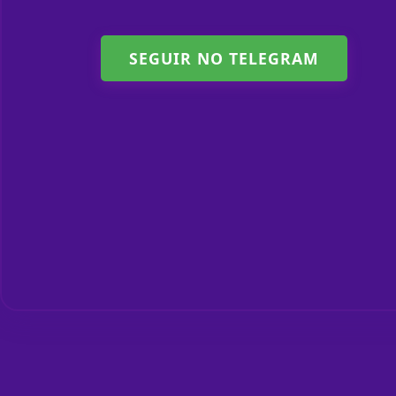
SEGUIR NO TELEGRAM