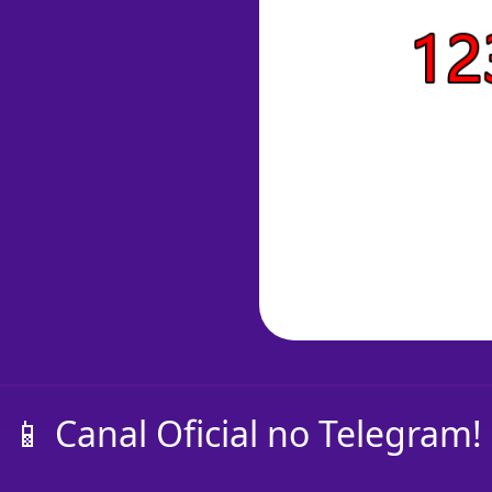
📱 Canal Oficial no Telegram!