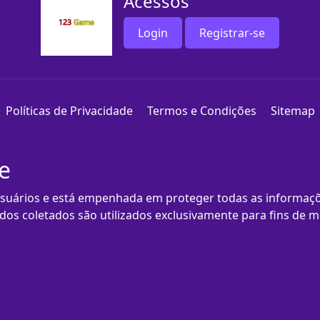
Acessos
Login
Registrar-se
Políticas de Privacidade
Termos e Condições
Sitemap
de
 usuários e está empenhada em proteger todas as informaçõ
os coletados são utilizados exclusivamente para fins de m