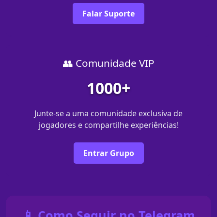
Falar Suporte
👥 Comunidade VIP
1000+
Junte-se a uma comunidade exclusiva de
jogadores e compartilhe experiências!
Entrar Grupo
📱 Como Seguir no Telegram