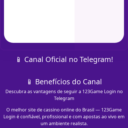
📱 Canal Oficial no Telegram!
📱 Benefícios do Canal
Descubra as vantagens de seguir a 123Game Login no
Telegram
O melhor site de cassino online do Brasil — 123Game
Login é confiável, profissional e com apostas ao vivo em
um ambiente realista.