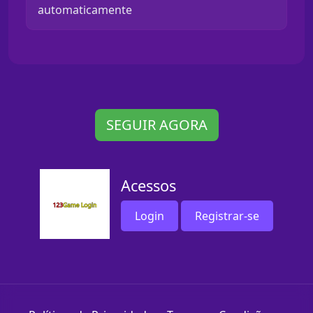
automaticamente
SEGUIR AGORA
Acessos
Login
Registrar-se