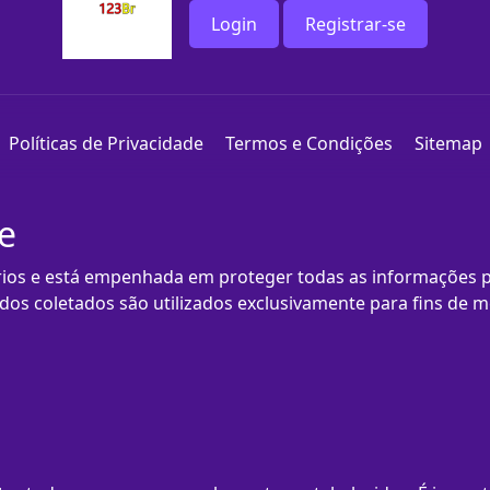
Login
Registrar-se
Políticas de Privacidade
Termos e Condições
Sitemap
de
ários e está empenhada em proteger todas as informações 
os coletados são utilizados exclusivamente para fins de m