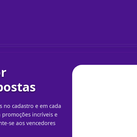
or
postas
s no cadastro e em cada
 promoções incríveis e
unte-se aos vencedores