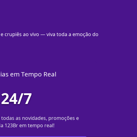
 e crupiês ao vivo — viva toda a emoção do
cias em Tempo Real
24/7
e todas as novidades, promoções e
da 123Br em tempo real!