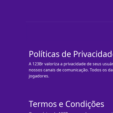
Políticas de Privacida
A 123Br valoriza a privacidade de seus usu
nossos canais de comunicação. Todos os dad
jogadores.
Termos e Condições