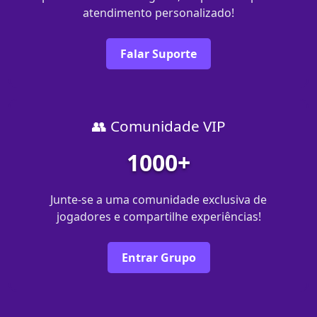
atendimento personalizado!
Falar Suporte
👥 Comunidade VIP
1000+
Junte-se a uma comunidade exclusiva de
jogadores e compartilhe experiências!
Entrar Grupo