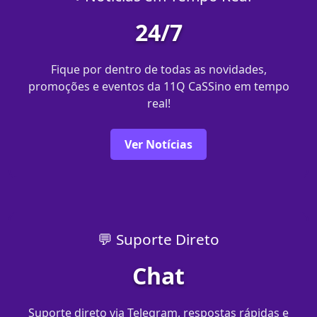
24/7
Fique por dentro de todas as novidades,
promoções e eventos da 11Q CaSSino em tempo
real!
Ver Notícias
💬 Suporte Direto
Chat
Suporte direto via Telegram, respostas rápidas e