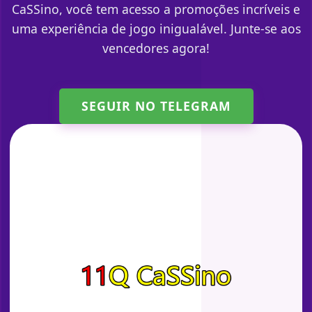
CaSSino, você tem acesso a promoções incríveis e
uma experiência de jogo inigualável. Junte-se aos
vencedores agora!
SEGUIR NO TELEGRAM