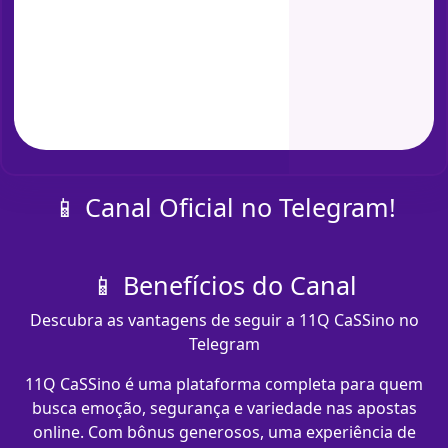
📱 Canal Oficial no Telegram!
📱 Benefícios do Canal
Descubra as vantagens de seguir a 11Q CaSSino no
Telegram
11Q CaSSino é uma plataforma completa para quem
busca emoção, segurança e variedade nas apostas
online. Com bônus generosos, uma experiência de