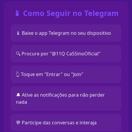
📱 Como Seguir no Telegram
📱 Baixe o app Telegram no seu dispositivo
🔍 Procure por "@11Q CaSSinoOficial"
👆 Toque em "Entrar" ou "Join"
🔔 Ative as notificações para não perder
nada
💬 Participe das conversas e interaja