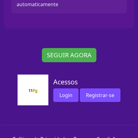
automaticamente
SEGUIR AGORA
Acessos
Login
Registrar-se