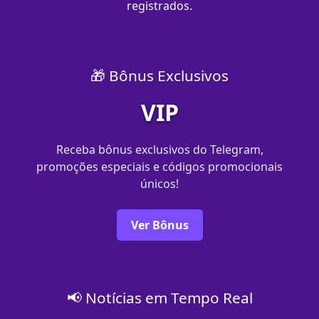
registrados.
🎁 Bônus Exclusivos
VIP
Receba bônus exclusivos do Telegram,
promoções especiais e códigos promocionais
únicos!
Ver Bônus
📢 Notícias em Tempo Real