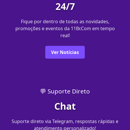
24/7
Fique por dentro de todas as novidades,
promoções e eventos da 11Br.Com em tempo
real!
Ver Notícias
💬 Suporte Direto
Chat
Suporte direto via Telegram, respostas rápidas e
atendimento personalizado!