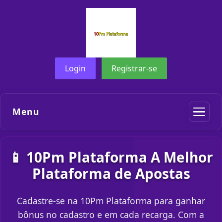
Login
Registrar-se
Menu
📱 10Pm Plataforma A Melhor
Plataforma de Apostas
Cadastre-se na 10Pm Plataforma para ganhar
bônus no cadastro e em cada recarga. Com a