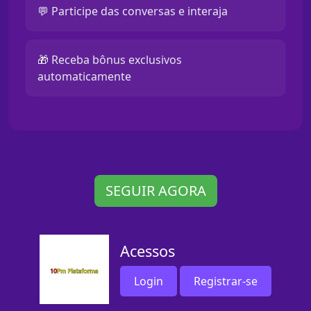
💬 Participe das conversas e interaja
🎁 Receba bônus exclusivos
automaticamente
SEGUIR AGORA
Acessos
Login
Registrar-se