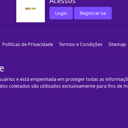
Acessos
Login
Registrar-se
Políticas de Privacidade
Termos e Condições
Sitemap
de
 usuários e está empenhada em proteger todas as informaçõ
os coletados são utilizados exclusivamente para fins de m