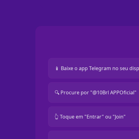
📱 Baixe o app Telegram no seu disp
🔍 Procure por "@10Brl APPOficial"
👆 Toque em "Entrar" ou "Join"