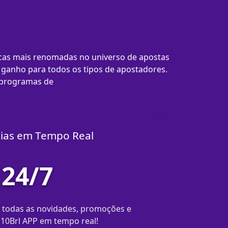
as mais renomadas no universo de apostas
 ganho para todos os tipos de apostadores.
 programas de
cias em Tempo Real
24/7
e todas as novidades, promoções e
 10Brl APP em tempo real!