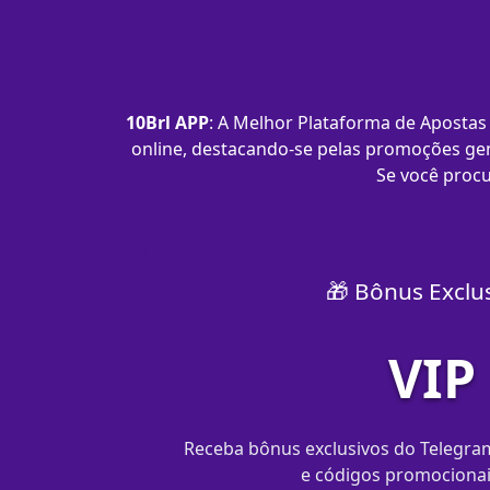
10Brl APP
: A Melhor Plataforma de Aposta
online, destacando-se pelas promoções gen
Se você proc
🎁 Bônus Exclu
VIP
Receba bônus exclusivos do Telegra
e códigos promocionai