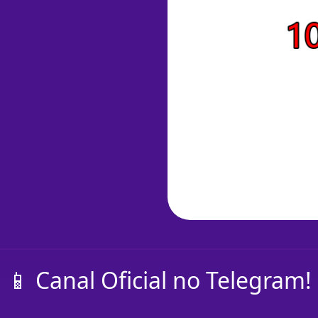
📱 Canal Oficial no Telegram!