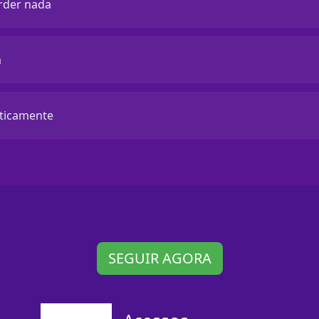
erder nada
a
aticamente
SEGUIR AGORA