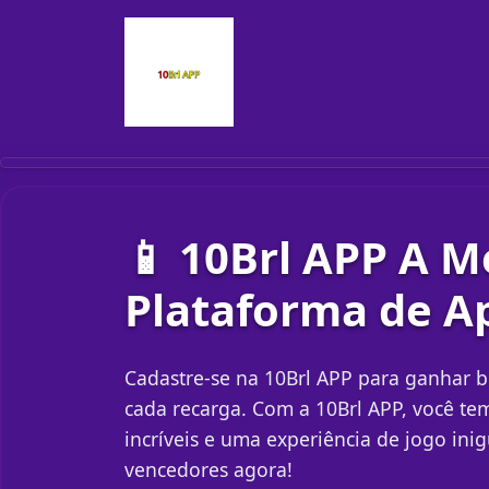
📱 10Brl APP A M
Plataforma de A
Cadastre-se na 10Brl APP para ganhar 
cada recarga. Com a 10Brl APP, você t
incríveis e uma experiência de jogo inig
vencedores agora!