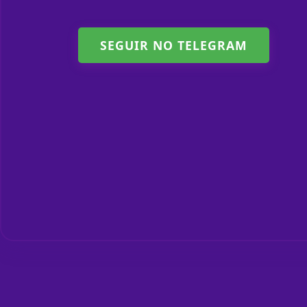
SEGUIR NO TELEGRAM