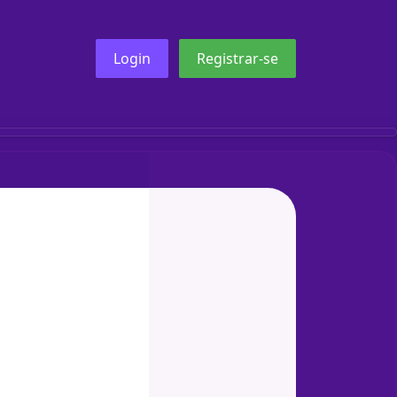
Login
Registrar-se