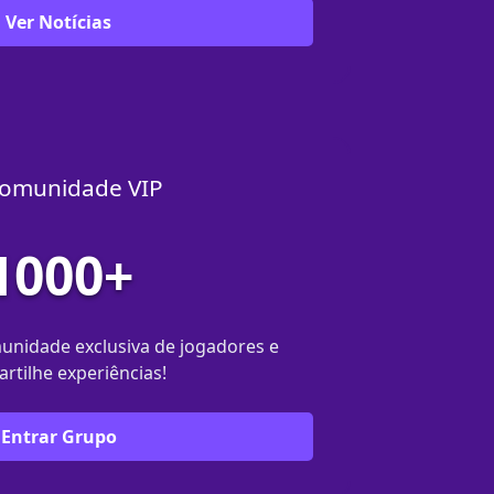
Ver Notícias
Comunidade VIP
1000+
unidade exclusiva de jogadores e
rtilhe experiências!
Entrar Grupo