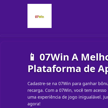
📱 07Win A Melh
Plataforma de A
Cadastre-se na 07Win para ganhar bônu
recarga. Com a 07Win, você tem acesso 
uma experiência de jogo inigualável. J
agora!