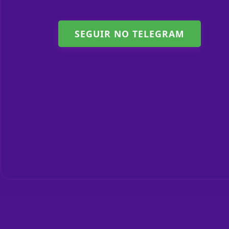
SEGUIR NO TELEGRAM