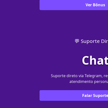
Ver Bônus
💬 Suporte Di
Cha
Suporte direto via Telegram, r
atendimento persona
Falar Suport