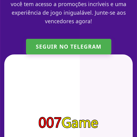
você tem acesso a promoções incríveis e uma
experiência de jogo inigualável. Junte-se aos
vencedores agora!
SEGUIR NO TELEGRAM