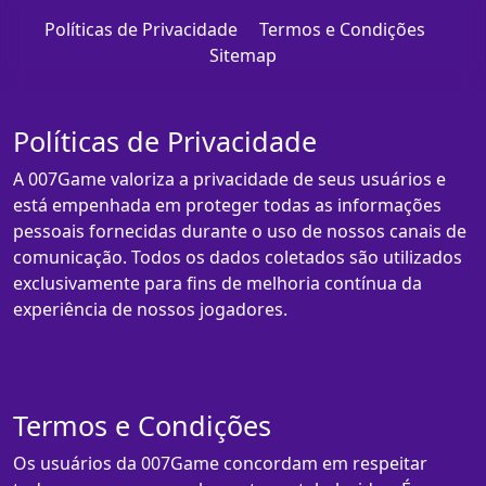
Políticas de Privacidade
Termos e Condições
Sitemap
Políticas de Privacidade
A 007Game valoriza a privacidade de seus usuários e
está empenhada em proteger todas as informações
pessoais fornecidas durante o uso de nossos canais de
comunicação. Todos os dados coletados são utilizados
exclusivamente para fins de melhoria contínua da
experiência de nossos jogadores.
Termos e Condições
Os usuários da 007Game concordam em respeitar