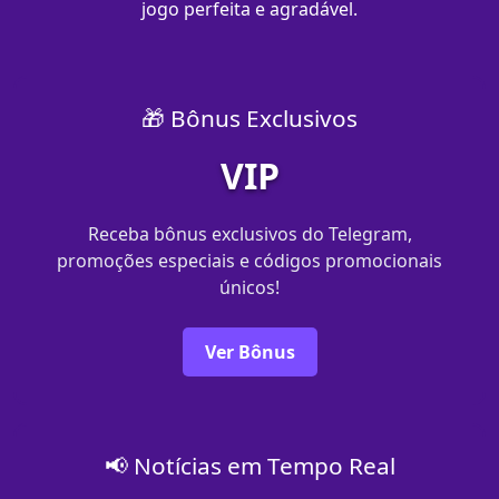
jogo perfeita e agradável.
🎁 Bônus Exclusivos
VIP
Receba bônus exclusivos do Telegram,
promoções especiais e códigos promocionais
únicos!
Ver Bônus
📢 Notícias em Tempo Real