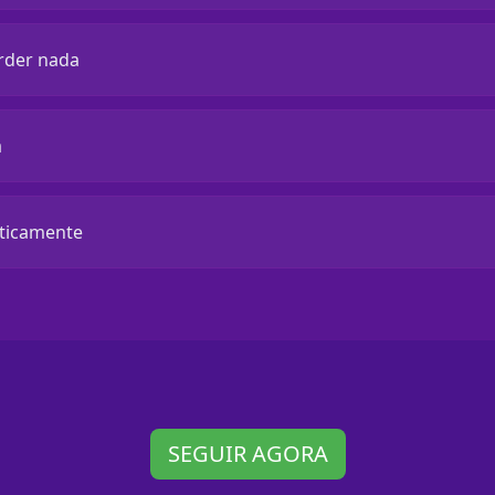
erder nada
a
aticamente
SEGUIR AGORA