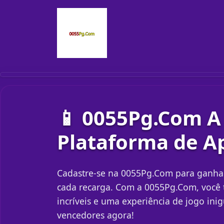
📱 0055Pg.Com A
Plataforma de A
Cadastre-se na 0055Pg.Com para ganha
cada recarga. Com a 0055Pg.Com, você
incríveis e uma experiência de jogo inig
vencedores agora!