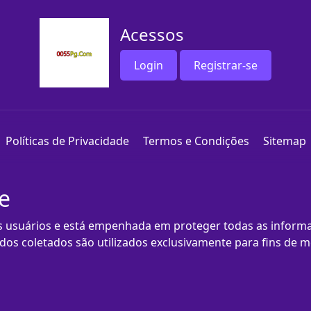
Acessos
Login
Registrar-se
Políticas de Privacidade
Termos e Condições
Sitemap
de
us usuários e está empenhada em proteger todas as informa
os coletados são utilizados exclusivamente para fins de m