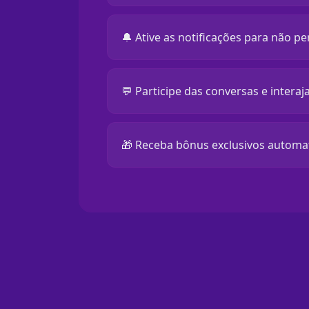
🔔 Ative as notificações para não p
💬 Participe das conversas e interaj
🎁 Receba bônus exclusivos autom