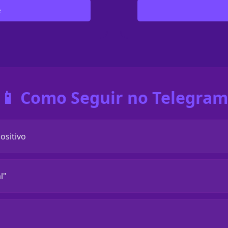
e
📱 Como Seguir no Telegram
ositivo
l"