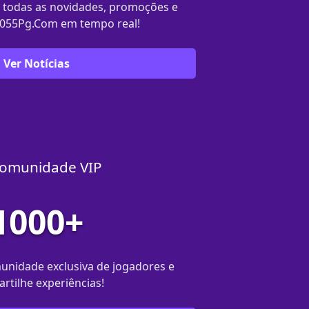
e todas as novidades, promoções e
0055Pg.Com em tempo real!
Ver Notícias
Comunidade VIP
1000+
unidade exclusiva de jogadores e
rtilhe experiências!