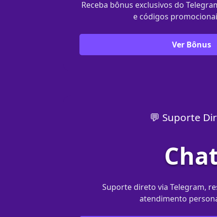
Receba bônus exclusivos do Telegra
e códigos promocionai
Ver Bônus
💬 Suporte Di
Cha
Suporte direto via Telegram, r
atendimento persona