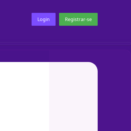
Login
Registrar-se