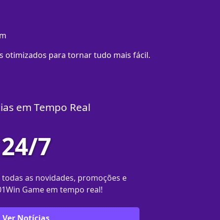
am
 otimizados para tornar tudo mais fácil.
cias em Tempo Real
24/7
e todas as novidades, promoções e
01Win Game em tempo real!
Ver Notícias