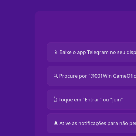
📱 Baixe o app Telegram no seu disp
🔍 Procure por "@001Win GameOfici
👆 Toque em "Entrar" ou "Join"
🔔 Ative as notificações para não p