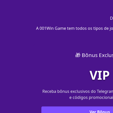
D
A 001Win Game tem todos os tipos de jog
🎁 Bônus Exclu
VIP
Receba bônus exclusivos do Telegra
e códigos promocionai
Ver Bônus