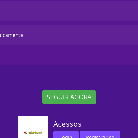
a
aticamente
SEGUIR AGORA
Acessos
Login
Registrar-se