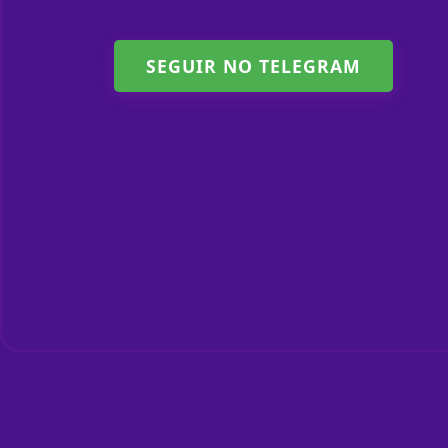
SEGUIR NO TELEGRAM