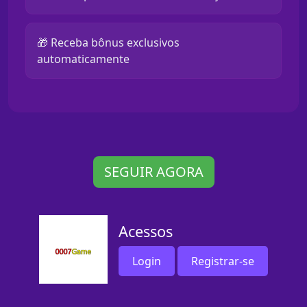
🎁 Receba bônus exclusivos
automaticamente
SEGUIR AGORA
Acessos
Login
Registrar-se