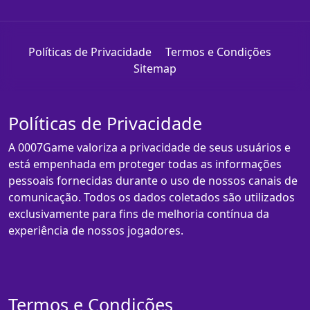
Políticas de Privacidade
Termos e Condições
Sitemap
Políticas de Privacidade
A 0007Game valoriza a privacidade de seus usuários e
está empenhada em proteger todas as informações
pessoais fornecidas durante o uso de nossos canais de
comunicação. Todos os dados coletados são utilizados
exclusivamente para fins de melhoria contínua da
experiência de nossos jogadores.
Termos e Condições