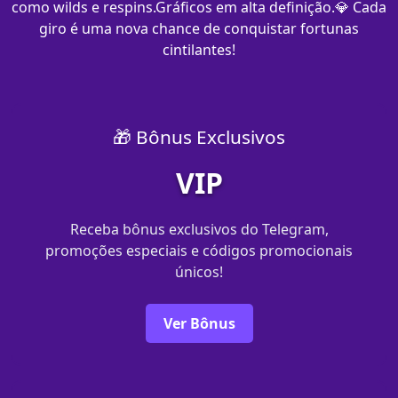
como wilds e respins.Gráficos em alta definição.💎 Cada
giro é uma nova chance de conquistar fortunas
cintilantes!
🎁 Bônus Exclusivos
VIP
Receba bônus exclusivos do Telegram,
promoções especiais e códigos promocionais
únicos!
Ver Bônus